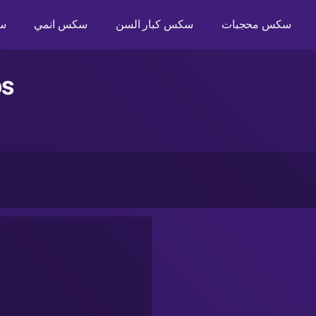
سكس محجبات
سكس كبار السن
سكس انمي
س
صورة