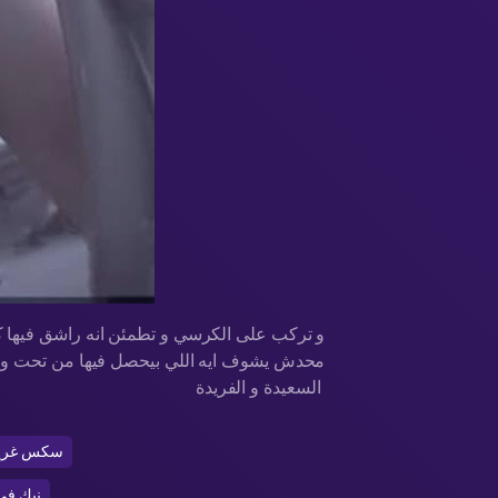
و تركب على الكرسي و تطمئن انه راشق فيها ك
محدش يشوف ايه اللي بيحصل فيها من تحت و تس
السعيدة و الفريدة
سكس غري
نيك في