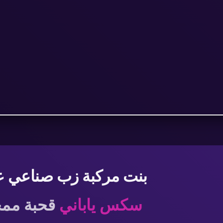
بنت مركبة زب صناعي عل
سكس ياباني
قحبة ممح