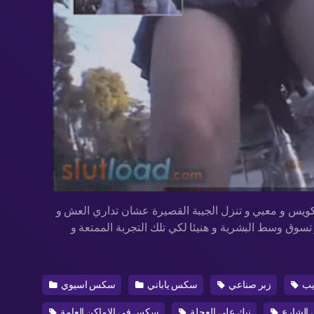
ويس و معبي و تنزل الجيبة القصيرة عشان تداري العش و
وق وسط البشرية و هنيئا لكي تلك التجربة الممتعة و
ب
زبر صناعي
سكس ياباني
سكس اسيوي
 الشارع
نيك على العجلة
سكس في الاماكن العامة