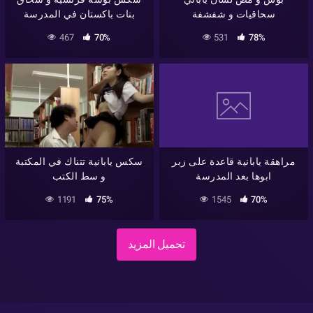
سحاقيات و شفشفة
بنات باكستان في المدرسة
467
70%
531
78%
مراهقة يابانية قاعدة على زبر
سكس يابانية تتناك في المكتبة
ابوها بعد المدرسة
و سط الكتب
1191
75%
1545
70%
تحميل المزيد