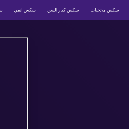
سكس محجبات
سكس كبار السن
سكس انمي
س