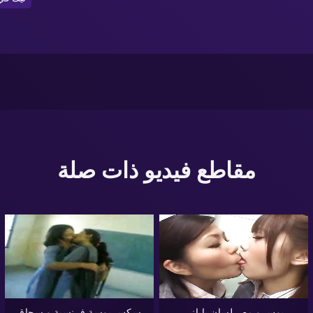
مقاطع فيديو ذات صلة
بوس و مص لسان ياباني
سكس بوسة فرنسية و سحاق