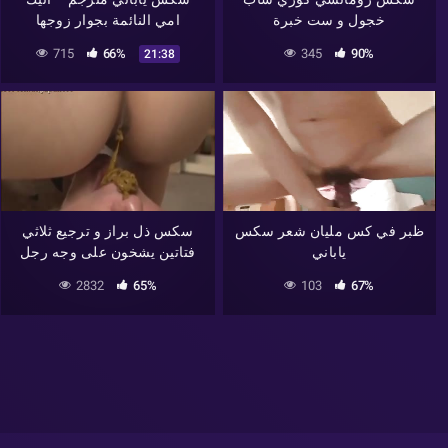
خجول و ست خبرة
امي النائمة بجوار زوجها
715
66%
345
90%
21:38
ظبر في كس مليان شعر سكس
سكس ذل براز و ترجيع ثلاثي
ياباني
فتاتين يشخون على وجه رجل
2832
65%
103
67%