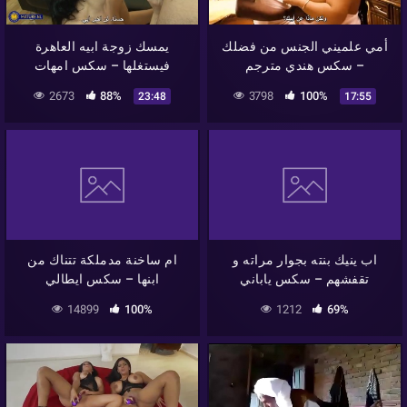
أمي علميني الجنس من فضلك
يمسك زوجة ابيه العاهرة
– سكس هندي مترجم
فيستغلها – سكس امهات
2673
88%
3798
100%
23:48
17:55
اب ينيك بنته بجوار مراته و
ام ساخنة مدملكة تتناك من
تقفشهم – سكس ياباني
ابنها – سكس ايطالي
14899
100%
1212
69%