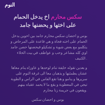
النوم
سكس محارم
اخ يدخل الحمام
على اختها و يحضنها جامد
بوس و احضان سكس محارم جامد بين اخوين يدخل
الحمام على اخته فجاة و هي قاعدة على المرحاض و
يتكلمو مع بعض شوية و تشكيلو فيحضنها حضن جامد
اوي كله مشاعر وحب و عواطف في بيت الخلاء
الكنيف .
و بعدين تقوله خايفة تنام لوحدها و عاوزاه ينام معاها
عشان يطمئنها و يذهبان معا الى غرفة النوم على
سريرها و ينامو و هنا تقع الفاس في الراس و الطوبة
تيجي في المعطوبة و يقع ما لا يحمد عقباه بينهم
ويقعون في جريمة زنا محارم.
بوس و احضان سكس