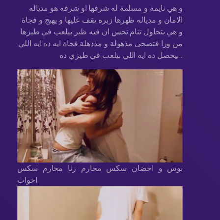
و هي نايمة و مسلمة له شرفها او شرفه هو مدياله
الامان و مدياله ظهرها زبره يقف عليها و يهيج و فجاة
و هي بتحاول تنام تحس ان فيه ظبر بيلعب في طيزها
من ورا فتصحى مذهولة و مذدهلة فجاة ايه ده ايه اللي
بيحصل ده ايه اللي بيلعب في طيزي ده .
بوس و احضان سكس محارم زنا محارم سكس
اخوات