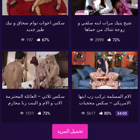
شيخ ينيك مرات ابنه سلفي و
سكس اخوات توام سحاق و نيك
زوجة تتناك من حماها
طيز جديد
197
67%
2999
72%
الام المسلمة تركب زب ابنها
سكس ثلاثي – العائلة المحترمة
الامريكي – سكس محجبات
الاب و الام و البنت زنا محارم
1511
73%
5617
80%
34:00
تحميل المزيد