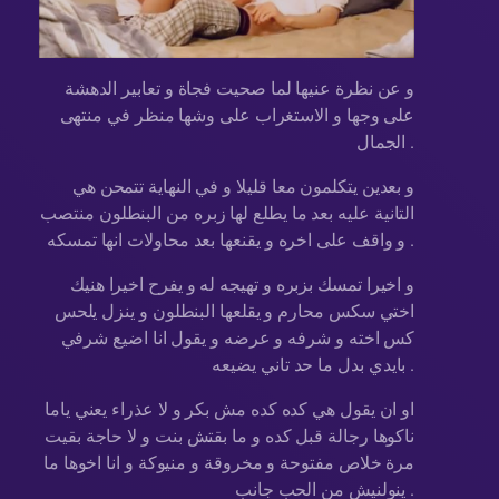
و عن نظرة عنيها لما صحيت فجاة و تعابير الدهشة
على وجها و الاستغراب على وشها منظر في منتهى
الجمال .
و بعدين يتكلمون معا قليلا و في النهاية تتمحن هي
التانية عليه بعد ما يطلع لها زبره من البنطلون منتصب
و واقف على اخره و يقنعها بعد محاولات انها تمسكه .
و اخيرا تمسك بزبره و تهيجه له و يفرح اخيرا هنيك
اختي سكس محارم و يقلعها البنطلون و ينزل يلحس
كس اخته و شرفه و عرضه و يقول انا اضيع شرفي
بايدي بدل ما حد تاني يضيعه .
او ان يقول هي كده كده مش بكر و لا عذراء يعني ياما
ناكوها رجالة قبل كده و ما بقتش بنت و لا حاجة بقيت
مرة خلاص مفتوحة و مخروقة و منيوكة و انا اخوها ما
ينولنيش من الحب جانب .