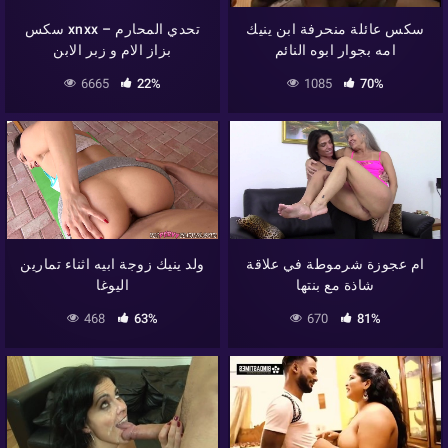
سكس عائلة منحرفة ابن ينيك
سكس xnxx – تحدي المحارم
امه بجوار ابوه النائم
بزاز الام و زبر الابن
6665
22%
1085
70%
ام عجوزة شرموطة في علاقة
ولد ينيك زوجة ابيه اثناء تمارين
شاذة مع بنتها
اليوغا
468
63%
670
81%