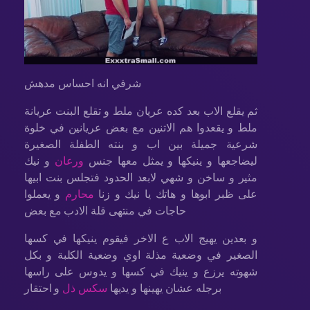
شرفي انه احساس مدهش
ثم يقلع الاب بعد كده عريان ملط و تقلع البنت عريانة
ملط و يقعدوا هم الاتنين مع بعض عريانين في خلوة
شرعية جميلة بين اب و بنته الطفلة الصغيرة
ليضاجعها و ينيكها و يمثل معها جنس
ورعان
و نيك
مثير و ساخن و شهي لابعد الحدود فتجلس بنت ابيها
على ظبر ابوها و هاتك يا نيك و زنا
محارم
و يعملوا
حاجات في منتهى قلة الادب مع بعض
و بعدين يهيج الاب ع الاخر فيقوم ينيكها في كسها
الصغير في وضعية مذلة اوي وضعية الكلبة و بكل
شهوته يرزع و ينيك في كسها و يدوس على راسها
برجله عشان يهينها و يديها
سكس ذل
و احتقار