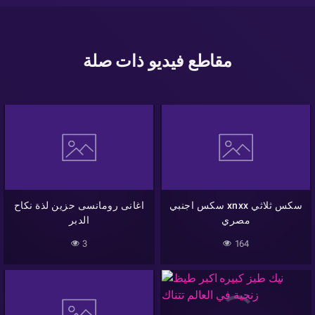
مقاطع فيديو ذات صلة
سكس اجنبي xnxx سكس ثلاثي
اغانى رومانسى حزين لذة نكاح
مصري
الدبر
3
164