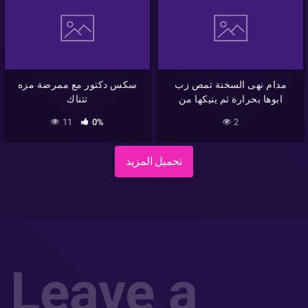
مدام نهى السخنة تمص زب
سكس دكتور مع ممرضة مزه
ابوها بحرارة ثم ينيكها من
تتناك
الكس و يشبعها بالزب
11
0%
2
تحميل المزيد
Leave a