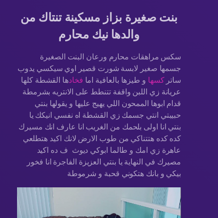
بنت صغيرة بزاز مسكينة تنتاك من
والدها نيك محارم
سكس مراهقات محارم ورعان البنت الصغيرة
جسمها صغير لابسة شورت قصير اوي سيكسي يدوب
ساتر
كسها
و طيزها بالعافية اما
فخاد
ها القشطة كلها
عريانة زي اللبن واقفة تتنطط على الانتريه بشرمطة
قدام ابوها الممحون اللي يهيج عليها و يقولها بنتي
حبيبتي انتي جسمك زي القشطة اه نفسي انيكك يا
بنتي انا اولى بلحمك من الغريب انا عارف انك مسيرك
كده كده هتتناكي من طوب الارض لانك اكيد هتطلعي
عاهرة زي امك و طالما ابوكي ديوث ف ده اكيد
مصيرك في النهاية يا بنتي العزيزة الفاجرة انا فخور
بيكي و بانك هتكوني قحبة و شرموطة