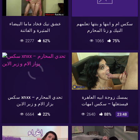
سكس ام و ابنها و بنتها تعلمهم
عشق نيك فخاد ماما البيضاء
النيك و زنا المحارم
المثيرة و الفاتنة
2277
62%
1065
75%
يمسك زوجة ابيه العاهرة
سكس xnxx – تحدي المحارم
فيستغلها – سكس امهات
بزاز الام و زبر الابن
6664
22%
2640
88%
23:48