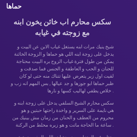
حماها
سكس محارم اب خائن يخون ابنه
مع زوجته في غيابه
شيخ ينيك مرات ابنه يستغل غياب الابن عن البيت و
يدخل على زوجة ابنه اللي هو حماها و الزوجة الخائنة
يمكن من طول فترة غياب الزوج بره البيت محتاجة
للحنان و الحب و العاطفة و الجنس فما صدقت و
لقيت اول زبر يتعرض عليها تتناك منه حتى لو كان
ظبر حماها ابو جوزها و جد عيالها , بس المهم انه زب و
خلاص يطفي لهاليب كسها و نارها .
سكس محارم الشيخ السلفي يدخل على زوجة ابنه و
هي نايمة على السرير و واخدة راحتها حبتين و هو
محروم من العطف و الحنان من زمان مش بينيك من
ساعة ما الحاجة ماتت و هو زبره محلط من الركنة .