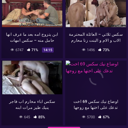
سكس ثلاثي – العائلة المحترمة
ابن يتزوج امه بعد ما عرف انها
الاب و الام و البنت زنا محارم
حامل منه – سكس امهات
6747
71%
1496
73%
14:15
اوضاع نيك سكس 69 اخت
سكس اباء محارم اب فاجر
تدعك على اختها مع زوجها
ينيك طيز مرات ابنه
645
85%
5700
67%