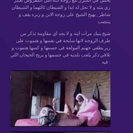
يختلي في المنزل مع زوجة ابنه اللي المفروض تعتبر
زي بنته و لا تحل له ابدا و الشيطان ثالثهما و الشيطان
شاطر , يهيح الشيخ على زوجة الابن و زبره يقف و
ينتصب
شيخ ينيك مرات ابنه و لا يجد اي مقاومة تذكر من
طرف الزوجة لانها سايحة في نفسها و هتموت على
زبر يطفي جهنم المولعة في جسمها و كسها هتموت و
تلاقي دكر يلعب بايديه في جسمها و يريح الحيحان اللي
فيه .