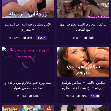
سكس محارم البنت تشوف امها
الابن ينيك زوجة ابيه بعد التدليك
مع الفحل
– محارم
4244
84%
832
88%
19:06
سكس عالمي – سكس هولندي
نيك ورع حلو محارم من والده و
مترجم – اخ ينيك اخته محارم
صديقه سكس شواذ
944
50%
94
74%
15:10