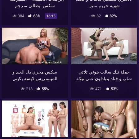
شوية حريم ملبن
سكس ايطالي مترجم
384
63%
82
82%
16:15
حفلة نيك سالب بنوتي ثلاثي
سكس مجري ذل العبد و
شاب و فتاة يتبادلون على نيكه
الميستريس لابسة بكيني
218
55%
471
53%