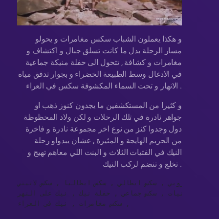
و هكذا يعملون الشباب سكس مغامرات و يحولو
مسار الرحلة بدل ما كانت تسلق جبال و اكتشاف و
مغامرات و كشافة , تتحول الى حفلة منيكة جماعية
في الادغال وسط الطبيعة الخضراء و بجوار تدفق مياه
الانهار و تحت السماء المكشوفة سكس في العراء .
و كثيرا من المستكشفين ما يجدون كنوز ذهب او
جواهر نادرة في تلك الرحلات و لكن ولاد المحظوظة
دول وجدوا كنز من نوع اخر مجموعة نادرة و فاخرة
من الحريم الهايجة و المثيرة , عشان يبدواو رحلة
النيك في الفتيات الثلاث و البنت اللي معاهم تهيج و
تخلع و تنضم لركب النيك .
سكس اوروبي , سكس ايطالي , سكس ايطاليا , سكس لاتيني , 

نيك لاتينيات , سكس جماعي , حفلة نيك , نيك على النهر ,

سكس مغامرات , نيك في العراء ,