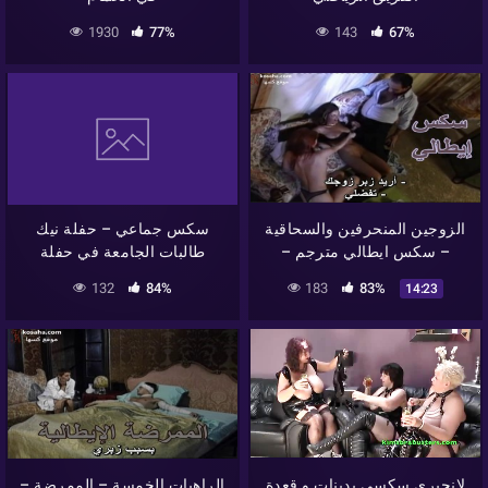
1930
77%
143
67%
الزوجين المنحرفين والسحاقية
سكس جماعي – حفلة نيك
– سكس ايطالي مترجم –
طالبات الجامعة في حفلة
الراهبات الخمسة
التخرج
132
84%
183
83%
14:23
لانجيري سكسي بدينات و قعدة
الراهبات الخمسة – الممرضة –