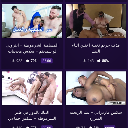
قذف حريم تخينة اختين اثناء
المسلمة الشرموطة – ابتزوني
النيك
لو سمحتم – سكس محجبات
933
79%
143
80%
35:56
سكس مازيراتي – نيك الزنجية
النيك بالدور في طيز
المبززة
الشرموطة – سكس جماعي
540
77%
74
81%
09:00
08:00