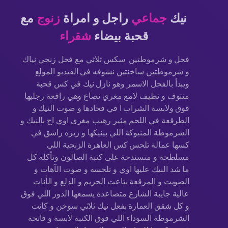
نيك
جماعي
راجل و امراة
زنوج
مع
قحبة بيضاء
شقراء
فحل و شرموطتين سكس ثلاثي مع فحل زنجي نياك
و شرموطتين ساخنتين نشوفه في الفيديو المولع
ويبدأ بالفحل الاسمر وهو نازل نيك في كس قحبة
منتوف و نظيف لامع مغري نصاع وهي رافعة رجليها
فوق ولابسة الشراب ا في فخادها و صوت النيك و
الطرقعة في اللحم مثير رهيب مغري اوي اح بالنيك و
الشرموطة المنيوكة اللي بينيكها و زبره راشق في
كسها عمالة تلحس كس العاهرة الزنجية اللي
مسلطحة و متسندحة على كنبة الصالون وتأكله كل
ما شد النيك عليها اوي و تلحسه و صوت الآهات و
الصويت و المرقعة بتاعت الحريم و الدلع و الأنات
عالية جايبة الشارع متصاعدة يسمعها الدور اللي فوق
و كل شقق العمارة بفعل نيك ثلاثي سوخن و كانت
الشرموطة السوداء اللي فوق الكنبة لابسة و فاتحة