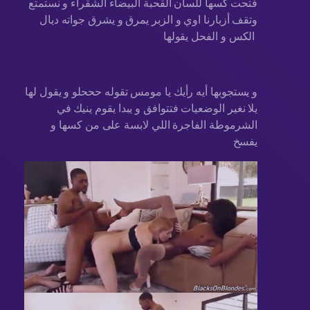
فتحت كسها للسان القحبة البيضاء الشقراء و نستمتع
وتقف أزبارنا اوي و الزبر يمرق و يشرق جواته ديال
الكس و الفحل يقولها
و يستجوبها أيه رأيك يا مومس تقوله حححلو و يقول لها
يلا نغير الوضعيات فتتوافق و يبدا يقوم ينيك في
الشرموطة الفاجرة اللي لابسة على من كسها و
يفسخ