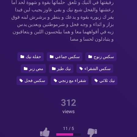
رفيقتها في النيك و تلعق حلماتها بقوة و شهوة لحد أما
رعشتها والفحل شبع نيك و بقى عاوز يجيب لبن فبدا
يفر ك زبوره بقوة و يدعك و ينطر و يرشرش لبنه فوق
بزاز و اثداء و وجه فحل و شرموطتين وبعدين يدس
زبه في أفواههما معا و هما بيلحسون اللبن و يتعاقبون
و يتبادلون لحسا و مصا
سكس زنوج
سكس جماعي
حفلة نيك
سكس الشقراء
نيك طيز
مص زبر
نيك ثلاثي
شقراء مع زنجي
سكس فحل
312
views
11
/
5