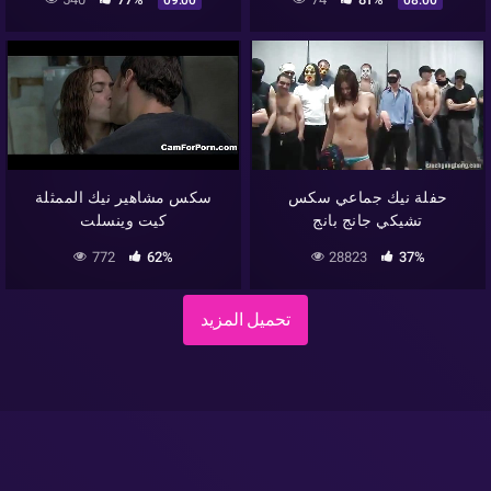
حفلة نيك جماعي سكس
سكس مشاهير نيك الممثلة
تشيكي جانج بانج
كيت وينسلت
772
62%
28823
37%
تحميل المزيد