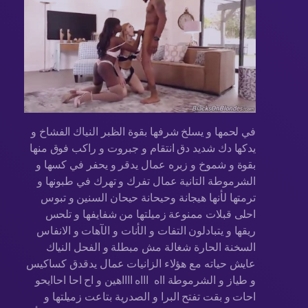
في لحمها و يسلخ شرفها بقوة الظبر النياك الفشاخ و
يدكها دك شديد دق انتقام و جبروت و راكب فوق منها
بقوة و شموخ و زبره عمال يدقر و يحفر في كسها و
الشرموطة التانية عمال تفرك و تهرك في طبونها و
ترمتها لأنها هيجانة وحيحانة حيحان السنين و تبوس
احلى قبلات ممنوعة زميلتها من شفايفها و تلحس
ريقها و يتبادلون التفات و الأنات و الآهات و الانفاس
السخنة الحارة شغالة مش مبطلة و الفحل النياك
عايش حياته مع هؤلاء الزانيات عمال يدقدق كساكيس
و طياز و الشرموطة ااه اااه ااااهين و اح احا احاايحو
احات و بقت تفتح البرا و الصدرية بتاعت زميلتها و