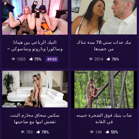
نيك جدات ستي 70 سنة تتناك
النيك الرباعي بين هيناتا
من حفيدها
وساكورا وناروتو وساسوكي –
سكس ناروتو
1503
75%
2014
76%
49:03
شاب ينيك فوق الشجرة حبيبته
سكس سحاق محارم البنت
في الغابة
تقفش امها مع صاحبتها
783
78%
146
55%