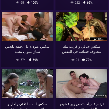
65
100%
222
65%
سكس خيالي و غريب نيك
سكس عبودية ذل نحيفة تلحس
مخلوقة فضائية في القفص
طياز نسوان تخينة
الحديدي
574
59%
24
72%
فرنسية ميلف تمص زبر عشيقها
سكس النمسا ثلاثي راجل و
الشاب و تتناك عريانة
اتنين حريم في الحديقة