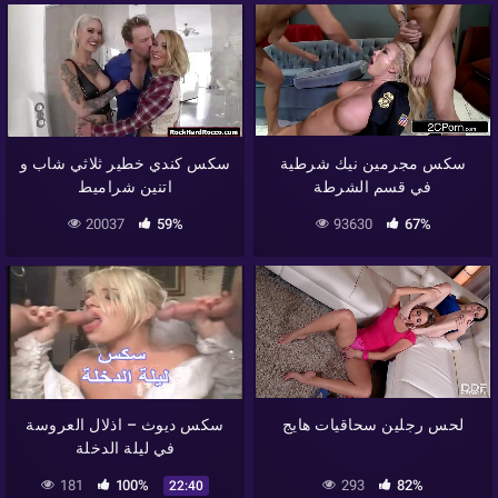
سكس مجرمين نيك شرطية
سكس كندي خطير ثلاثي شاب و
في قسم الشرطة
اتنين شراميط
20037
59%
93630
67%
لحس رجلين سحاقيات هايج
سكس ديوث – اذلال العروسة
في ليلة الدخلة
181
100%
293
82%
22:40