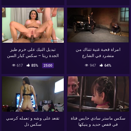
امراة قحبة غنية تتناك من
تبديل النيك على خرم طيز
متشرد في الشارع
الجدة ريتا – سكس كبار السن
617
85%
947
64%
25:00
سكس ماستر سادي حابس فتاة
تقعد على وشه و تعمله كرسي
في قفص حديد و ينيكها
سكس ذل