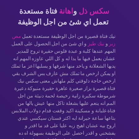
سكس ذل
و
اهانة
فتاة مستعدة
تعمل اي شئ من اجل الوظيفة
نيك فتاة قصيرة من اجل الوظيفة مستعدة تعمل
مص
زبر
و
نيك طيز
و اي شئ من اجل الحصول على العمل
المهم عندها كلبة و عبدة فلوس حقيرة تروح للمدير
عشان يعمل فيها ما بدا له و كل اللي عاوزه المهم انه
يديها الشغلانة و ياخد منها شرفها و يسلبها اعز ما تملك
او يمكن ارخص ما تملك مش عارف بس الشرف بقي
ارخص حاجة دلوقتي كلم ملهاش معنى سكس نيك
فتاة قصيرة بزاز صغيرة عاهرة حقيرة منيوكة دعيرة
شرموطة سكيرة زانية رخيصة لحمة دنيئة من اجل
المم انه ينعم عليها بشغلة تاكل منها عيش يالها من
فتاة غلبانة و مسكينة اكيد وقفت قدام دولاب الملابس
بتاعها ساعة حيرانة ايه اكتر فستان سيكسي عندي
اروح بيه عشان اهيج زبه عليا على قد ما اقدر و
يفشخني و اقدر احصل على الوظيفة بسهولة اه ده