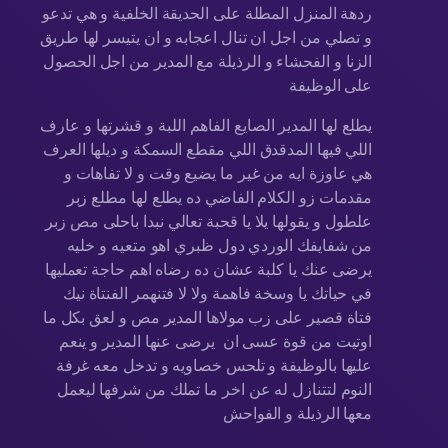
ردهة المنزل المطلة على الحديقة الخلفية و هي تدعو
و تصلي من اجل ان تنال اعجابه و ان يتيسر لها طريق
الزنا و الفحشاء و الرذيلة مع المدير من اجل الحصول
على الوظيفة
يطلع لها المدير الصايع الفاهم اللبة و قشرتها و عارف
اللي فيها المدقدق اللي مقطع السمكة و ديلها العرف
هي عاوزة ايه من غير ما يضيع وقت و لا تفاهات و
مقدمات زو الكلام الفاضي ده يطلع لها مطلع زبر
علطول و يقولها يلا يا قحبة تعالي نبدا باحلى مص زبر
من شفايفك الوردي دول ظبري اهو متعيه و خليه
يرضى عنك يا كلبة عشان ده رضاه اهم حاجة تعمليها
في حياتك يا وسخة فاهمة ولا لا فتنهمر الفنتاة نيك
فتاة قصير على زب مولاها المدير مص و لعق بكل ما
اوتيت من قوة عسى ان يرضى عنها المدير و ينعم
عليها بالوظيفة و تلحس خصاويه و تدخل معه غرفة
النوم لتتنازل له عن اخر ما تملك من شرفها ليعمل
معها الرذيلة و الفواحش